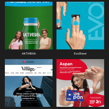
АКТИВИА
EvoShave